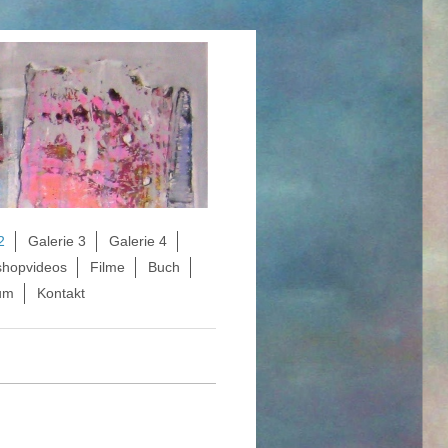
2
Galerie 3
Galerie 4
hopvideos
Filme
Buch
um
Kontakt