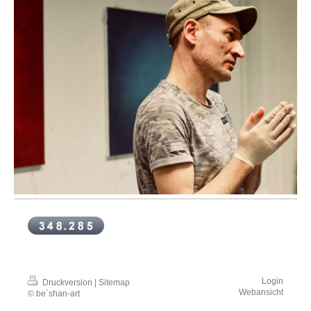
Login
Druckversion
|
Sitemap
Webansicht
© be´shan-art